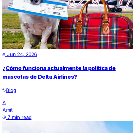
Jun 24, 2026
¿Cómo funciona actualmente la política de
mascotas de Delta Airlines?
Blog
A
Amit
7 min read