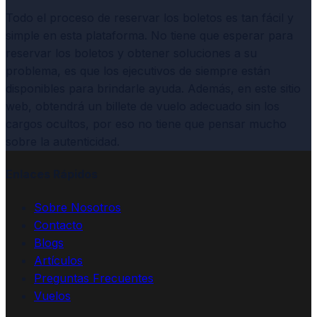
Todo el proceso de reservar los boletos es tan fácil y
simple en esta plataforma. No tiene que esperar para
reservar los boletos y obtener soluciones a su
problema, es que los ejecutivos de siempre están
disponibles para brindarle ayuda. Además, en este sitio
web, obtendrá un billete de vuelo adecuado sin los
cargos ocultos, por eso no tiene que pensar mucho
sobre la autenticidad.
Enlaces Rápidos
Sobre Nosotros
Contacto
Blogs
Artículos
Preguntas Frecuentes
Vuelos