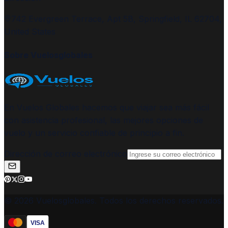
742 Evergreen Terrace, Apt 5B, Springfield, IL 62704,
United States
Sobre Vuelosglobales
En Vuelos Globales hacemos que viajar sea más fácil
con asistencia profesional, las mejores opciones de
vuelo y un servicio confiable de principio a fin.
Dirección de correo electrónico
© 2026 Vuelosglobales. Todos los derechos reservados.
VISA