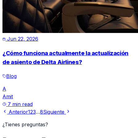
Jun 22, 2026
¿Cómo funciona actualmente la actualización
de asiento de Delta Airlines?
Blog
A
Amit
7 min read
Anterior
1
2
3
…
8
Siguiente
¿Tienes preguntas?