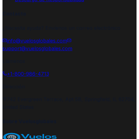
Contacto
¿Necesita ayuda? Envíenos un correo electrónico
info@vuelosglobales.com
support@vuelosglobales.com
Llámenos
+1-800-986-4713
Dirección
742 Evergreen Terrace, Apt 5B, Springfield, IL 62704,
United States
Sobre Vuelosglobales