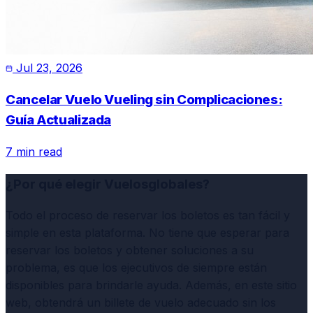
Jul 23, 2026
Cancelar Vuelo Vueling sin Complicaciones:
Guía Actualizada
7 min read
¿Por qué elegir Vuelosglobales?
Todo el proceso de reservar los boletos es tan fácil y
simple en esta plataforma. No tiene que esperar para
reservar los boletos y obtener soluciones a su
problema, es que los ejecutivos de siempre están
disponibles para brindarle ayuda. Además, en este sitio
web, obtendrá un billete de vuelo adecuado sin los