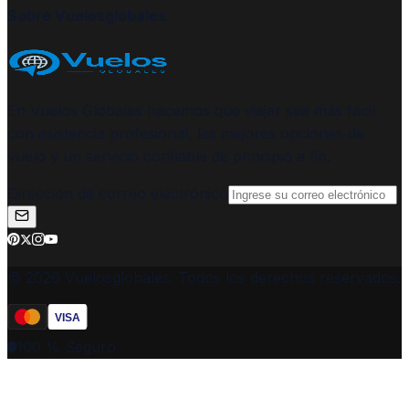
Sobre Vuelosglobales
En Vuelos Globales hacemos que viajar sea más fácil
con asistencia profesional, las mejores opciones de
vuelo y un servicio confiable de principio a fin.
Dirección de correo electrónico
© 2026 Vuelosglobales. Todos los derechos reservados.
VISA
100 % Seguro