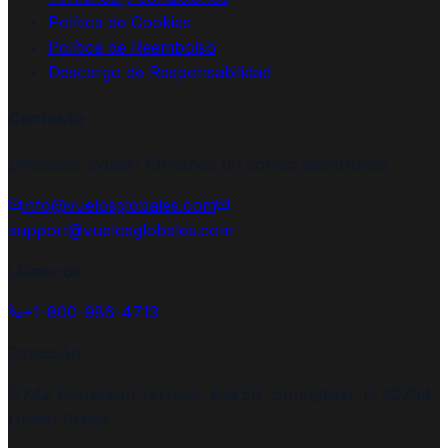
Política de Cookies
Política de Reembolso
Descargo de Responsabilidad
Contacto
¿Necesita ayuda? Envíenos un correo electrónico
info@vuelosglobales.com
support@vuelosglobales.com
Llámenos
+1-800-986-4713
Dirección
742 Evergreen Terrace, Apt 5B, Springfield, IL 62704,
United States